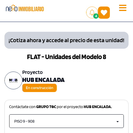
Toggle
(
)
4
naviga
¡Cotiza ahora y accede al precio de esta unidad!
FLAT - Unidades del Modelo 8
Proyecto
HUB ENCALADA
En construcción
Contáctate con
GRUPO T&C
por el proyecto
HUB ENCALADA.
PISO 9 - 908