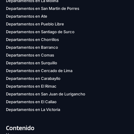
Departamentos en La Molina
Departamentos en San Martín de Porres
Departamentos en Ate
Departamentos en Pueblo Libre
Departamentos en Santiago de Surco
Departamentos en Chorrillos
Departamentos en Barranco
Departamentos en Comas
Departamentos en Surquillo
Departamentos en Cercado de Lima
Departamentos en Carabayllo
Departamentos en El Rimac
Departamentos en San Juan de Lurigancho
Departamentos en El Callao
Departamentos en La Victoria
Contenido