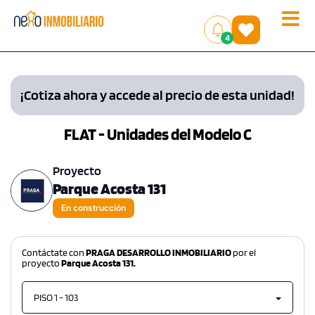
Toggle
(
)
4
naviga
¡Cotiza ahora y accede al precio de esta unidad!
FLAT - Unidades del Modelo C
Proyecto
Parque Acosta 131
En construcción
Contáctate con
PRAGA DESARROLLO INMOBILIARIO
por el
proyecto
Parque Acosta 131.
PISO 1 - 103