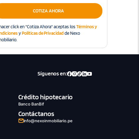
COTIZA AHORA
hacer click en "Cotiza Ahora" aceptas los
Términos y
ndiciones
y
Políticas de Privacidad
de Nexo
obiliario.
Síguenos en:
Crédito hipotecario
Banco BanBif
Contáctanos
info@nexoinmobiliario.pe