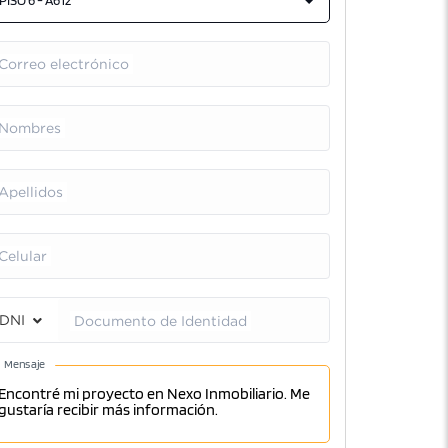
PISO 6 - A612
Correo electrónico
Nombres
Apellidos
Celular
DNI
Documento de Identidad
Mensaje