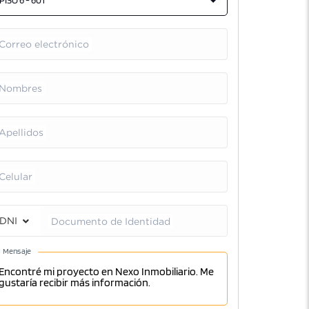
PISO 6 - 601
Correo electrónico
Nombres
Apellidos
Celular
DNI
Documento de Identidad
Mensaje