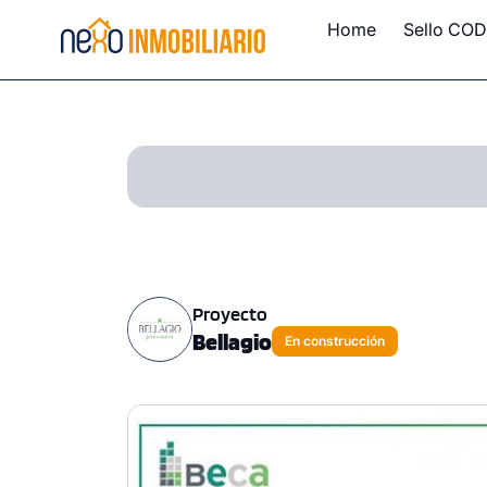
Home
Sello COD
Proyecto
Bellagio
En construcción