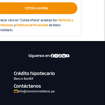
COTIZA AHORA
hacer click en "Cotiza Ahora" aceptas los
Términos y
ndiciones
y
Políticas de Privacidad
de Nexo
obiliario.
Síguenos en:
Crédito hipotecario
Banco BanBif
Contáctanos
info@nexoinmobiliario.pe