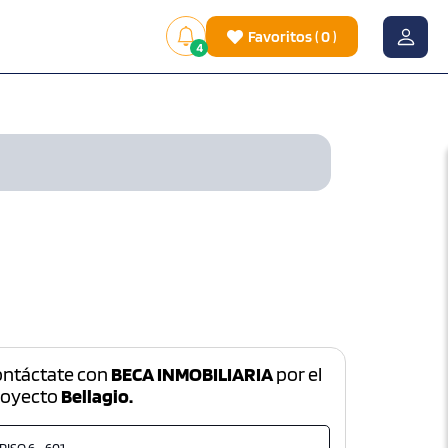
Favoritos
(
0
)
4
ontáctate con
BECA INMOBILIARIA
por el
royecto
Bellagio.