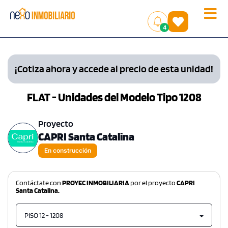
Toggle
(
)
4
naviga
¡Cotiza ahora y accede al precio de esta unidad!
FLAT - Unidades del Modelo Tipo 1208
Proyecto
CAPRI Santa Catalina
En construcción
Contáctate con
PROYEC INMOBILIARIA
por el proyecto
CAPRI
Santa Catalina.
PISO 12 - 1208