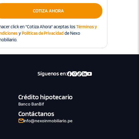
COTIZA AHORA
hacer click en "Cotiza Ahora" aceptas los
Términos y
ndiciones
y
Políticas de Privacidad
de Nexo
obiliario.
Síguenos en:
Crédito hipotecario
Banco BanBif
Contáctanos
info@nexoinmobiliario.pe