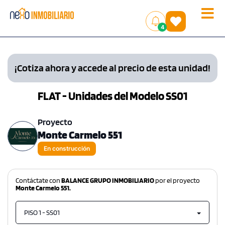
Toggle
(
)
4
naviga
¡Cotiza ahora y accede al precio de esta unidad!
FLAT - Unidades del Modelo SS01
Proyecto
Monte Carmelo 551
En construcción
Contáctate con
BALANCE GRUPO INMOBILIARIO
por el proyecto
Monte Carmelo 551.
PISO 1 - SS01