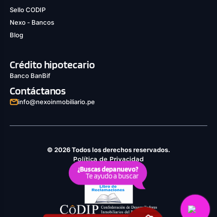
Sello CODIP
Nexo - Bancos
Blog
Crédito hipotecario
Banco BanBif
Contáctanos
info@nexoinmobiliario.pe
© 2026 Todos los derechos reservados.
Política de Privacidad
¿Buscas depa nuevo?
Derechos ARCO
Te ayudo a buscar
Política de Cookies