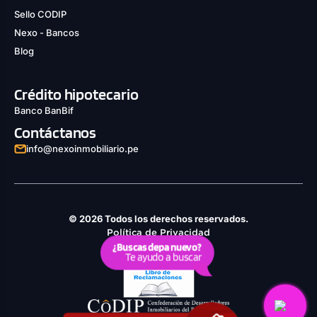
Sello CODIP
Nexo - Bancos
Blog
Crédito hipotecario
Banco BanBif
Contáctanos
info@nexoinmobiliario.pe
© 2026 Todos los derechos reservados.
Política de Privacidad
¿Buscas depa nuevo?
Derechos ARCO
Te ayudo a buscar
Política de Cookies