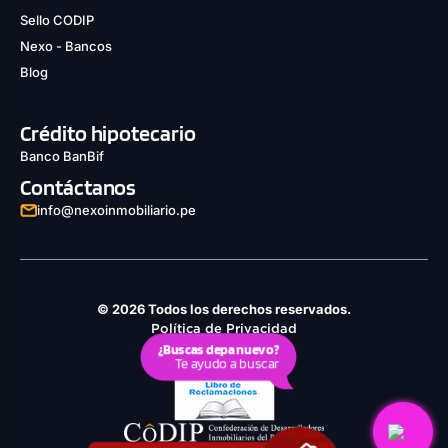
Sello CODIP
Nexo - Bancos
Blog
Crédito hipotecario
Banco BanBif
Contáctanos
info@nexoinmobiliario.pe
© 2026 Todos los derechos reservados.
Política de Privacidad
¿Buscas depa nuevo?
Derechos ARCO
Te ayudo a buscar
Política de Cookies