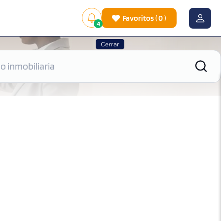
Favoritos
(
0
)
4
Cerrar
|
Ver mapa
Ordenar