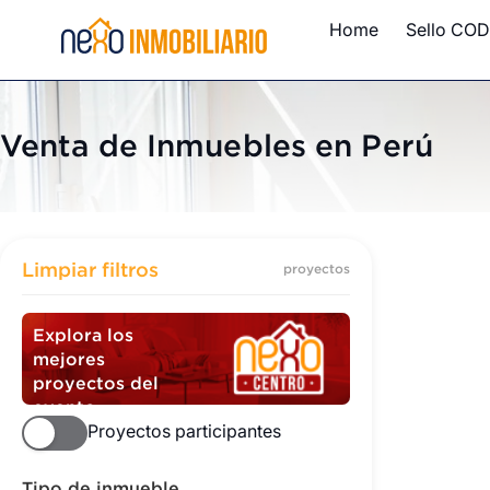
Home
Sello COD
Venta de Inmuebles en Perú
Inmuebles
Limpiar filtros
proyectos
Explora los
mejores
proyectos del
evento
Proyectos participantes
Tipo de inmueble