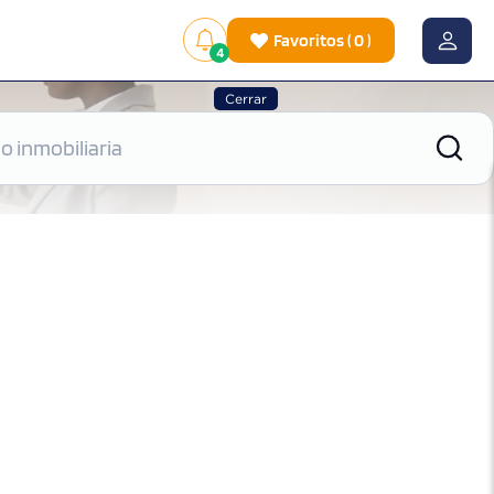
Favoritos
(
0
)
4
Cerrar
|
Ver mapa
Ordenar