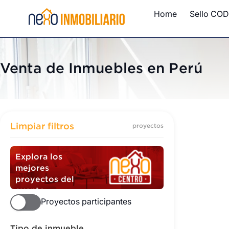
Home
Sello COD
Venta de Inmuebles en Perú
Inmuebles
Limpiar filtros
proyectos
Explora los
mejores
proyectos del
evento
Proyectos participantes
Tipo de inmueble