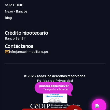
Sello CODIP
Nexo - Bancos
Blog
Crédito hipotecario
Banco BanBif
Contáctanos
info@nexoinmobiliario.pe
© 2026 Todos los derechos reservados.
Política de Privacidad
¿Buscas depa nuevo?
Derechos ARCO
Te ayudo a buscar
Política de Cookies