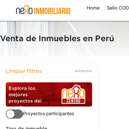
Home
Sello COD
Venta de Inmuebles en Perú
Inmuebles
Limpiar filtros
proyectos
Explora los
mejores
proyectos del
evento
Proyectos participantes
Tipo de inmueble