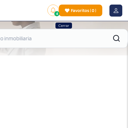
Favoritos
(
0
)
4
Cerrar
|
Ver mapa
Ordenar