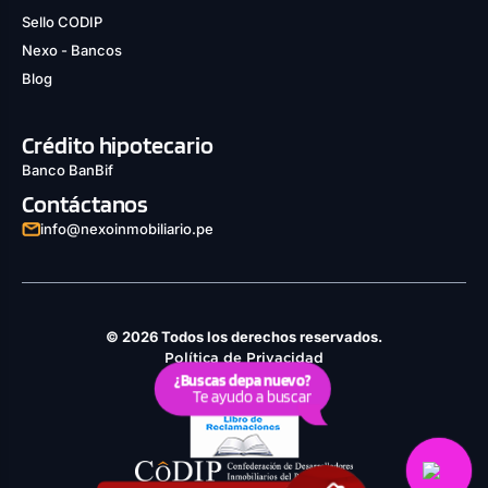
Sello CODIP
Nexo - Bancos
Blog
Crédito hipotecario
Banco BanBif
Contáctanos
info@nexoinmobiliario.pe
© 2026 Todos los derechos reservados.
Política de Privacidad
¿Buscas depa nuevo?
Derechos ARCO
Te ayudo a buscar
Política de Cookies