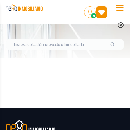
Toggle
(
)
4
naviga
Venta de Inmuebles en Perú
Filtrar
Inmuebles disponibles en Perú
|
Ver mapa
Ordenar