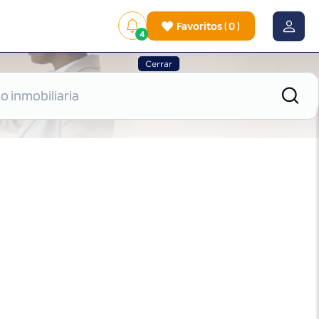
Favoritos
(
0
)
4
Cerrar
|
Ver mapa
Ordenar