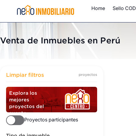
Home
Sello COD
Venta de Inmuebles en Perú
Inmuebles
Limpiar filtros
proyectos
Explora los
mejores
proyectos del
evento
Proyectos participantes
Tipo de inmueble