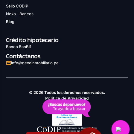
Sello CODIP
Nexo - Bancos
Blog
Crédito hipotecario
Banco BanBif
Contáctanos
info@nexoinmobiliario.pe
© 2026 Todos los derechos reservados.
Política de Privacidad
¿Buscas depa nuevo?
Derechos ARCO
Te ayudo a buscar
Política de Cookies