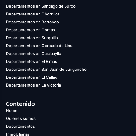
Departamentos en Santiago de Surco
Departamentos en Chorrillos
Departamentos en Barranco
Departamentos en Comas
Departamentos en Surquillo
Departamentos en Cercado de Lima
Departamentos en Carabayllo
Departamentos en El Rimac
Departamentos en San Juan de Lurigancho
Departamentos en El Callao
Departamentos en La Victoria
Contenido
Home
Quiénes somos
Departamentos
Inmobiliarias