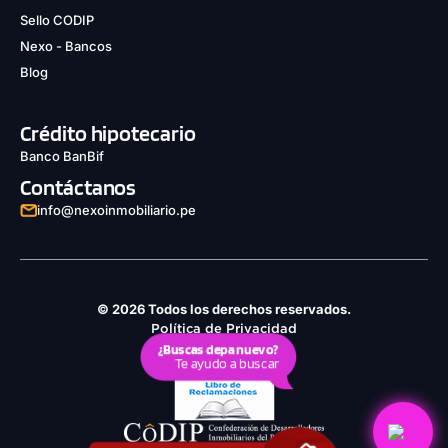
Sello CODIP
Nexo - Bancos
Blog
Crédito hipotecario
Banco BanBif
Contáctanos
info@nexoinmobiliario.pe
© 2026 Todos los derechos reservados.
Política de Privacidad
¿Buscas depa nuevo?
Derechos ARCO
Te ayudo a buscar
Política de Cookies