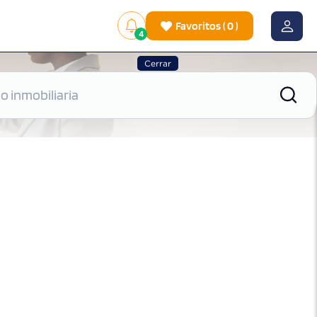
Favoritos
(
0
)
4
Cerrar
|
Ver mapa
Ordenar