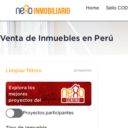
Home
Sello COD
Venta de Inmuebles en Perú
Inmuebles
Limpiar filtros
proyectos
Explora los
mejores
proyectos del
evento
Proyectos participantes
Tipo de inmueble