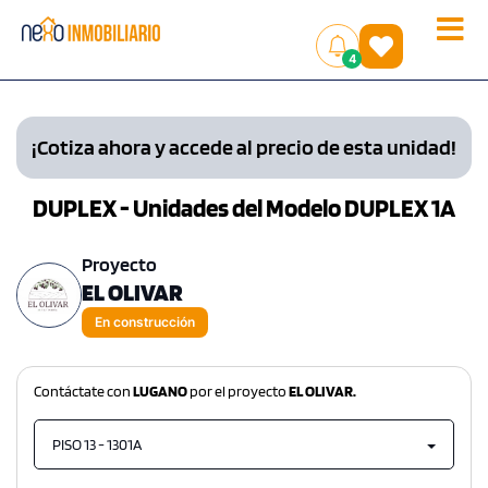
Toggle
(
)
4
naviga
¡Cotiza ahora y accede al precio de esta unidad!
DUPLEX - Unidades del Modelo DUPLEX 1A
Proyecto
EL OLIVAR
En construcción
Contáctate con
LUGANO
por el proyecto
EL OLIVAR.
PISO 13 - 1301A