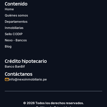
Contenido
Home
Quiénes somos
Departamentos
Inmobiliarias
Sello CODIP
Nexo - Bancos
Blog
Crédito hipotecario
Banco BanBif
Contáctanos
info@nexoinmobiliario.pe
© 2026 Todos los derechos reservados.