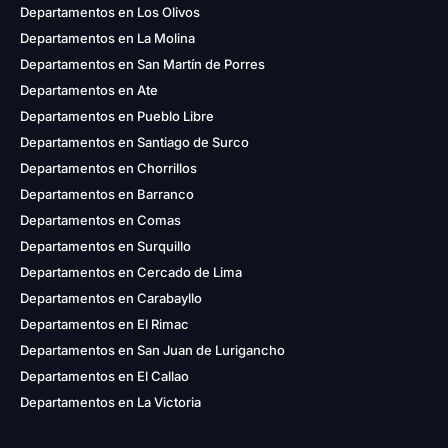
Departamentos en Los Olivos
Departamentos en La Molina
Departamentos en San Martín de Porres
Departamentos en Ate
Departamentos en Pueblo Libre
Departamentos en Santiago de Surco
Departamentos en Chorrillos
Departamentos en Barranco
Departamentos en Comas
Departamentos en Surquillo
Departamentos en Cercado de Lima
Departamentos en Carabayllo
Departamentos en El Rimac
Departamentos en San Juan de Lurigancho
Departamentos en El Callao
Departamentos en La Victoria