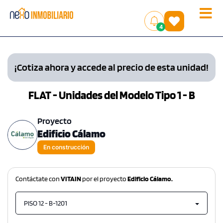
Toggle
(
)
4
naviga
¡Cotiza ahora y accede al precio de esta unidad!
FLAT - Unidades del Modelo Tipo 1 - B
Proyecto
Edificio Cálamo
En construcción
Contáctate con
VITAIN
por el proyecto
Edificio Cálamo.
PISO 12 - B-1201