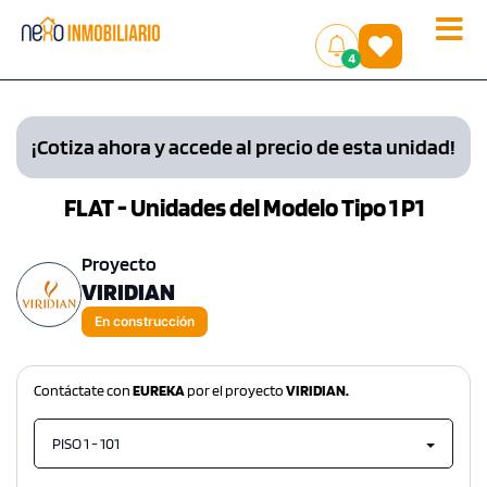
Toggle
(
)
4
naviga
¡Cotiza ahora y accede al precio de esta unidad!
FLAT - Unidades del Modelo Tipo 1 P1
Proyecto
VIRIDIAN
En construcción
Contáctate con
EUREKA
por el proyecto
VIRIDIAN.
PISO 1 - 101