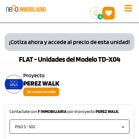
Toggle
(
)
4
naviga
¡Cotiza ahora y accede al precio de esta unidad!
FLAT - Unidades del Modelo TD-X04
Proyecto
PEREZ WALK
En construcción
Contáctate con
F INMOBILIARIA
por el proyecto
PEREZ WALK.
PISO 5 - 502