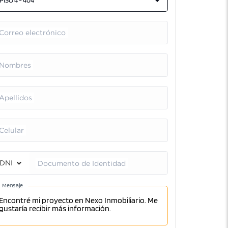
PISO 4 - 404
Correo electrónico
Nombres
Apellidos
Celular
DNI
Documento de Identidad
Mensaje