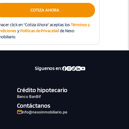
COTIZA AHORA
hacer click en "Cotiza Ahora" aceptas los
Términos y
ndiciones
y
Políticas de Privacidad
de Nexo
obiliario.
Síguenos en:
Crédito hipotecario
Banco BanBif
Contáctanos
info@nexoinmobiliario.pe