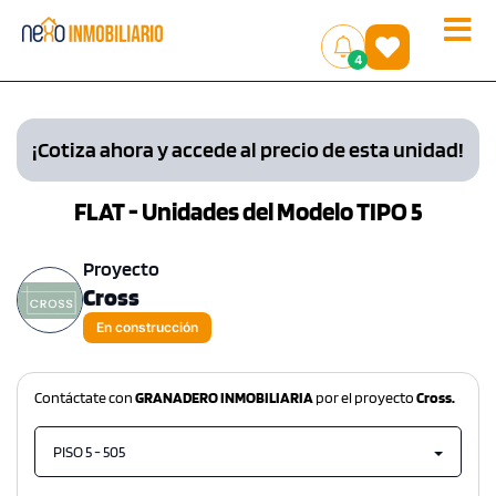
Toggle
(
)
4
naviga
¡Cotiza ahora y accede al precio de esta unidad!
FLAT - Unidades del Modelo TIPO 5
Proyecto
Cross
En construcción
Contáctate con
GRANADERO INMOBILIARIA
por el proyecto
Cross.
PISO 5 - 505