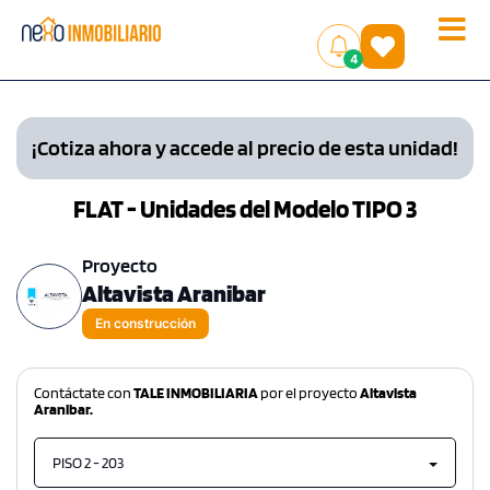
Toggle
(
)
4
naviga
¡Cotiza ahora y accede al precio de esta unidad!
FLAT - Unidades del Modelo TIPO 3
Proyecto
Altavista Aranibar
En construcción
Contáctate con
TALE INMOBILIARIA
por el proyecto
Altavista
Aranibar.
PISO 2 - 203