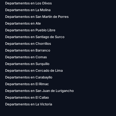
Departamentos en Los Olivos
Departamentos en La Molina
Departamentos en San Martín de Porres
Departamentos en Ate
Departamentos en Pueblo Libre
Departamentos en Santiago de Surco
Departamentos en Chorrillos
Departamentos en Barranco
Departamentos en Comas
Departamentos en Surquillo
Departamentos en Cercado de Lima
Departamentos en Carabayllo
Departamentos en El Rimac
Departamentos en San Juan de Lurigancho
Departamentos en El Callao
Departamentos en La Victoria