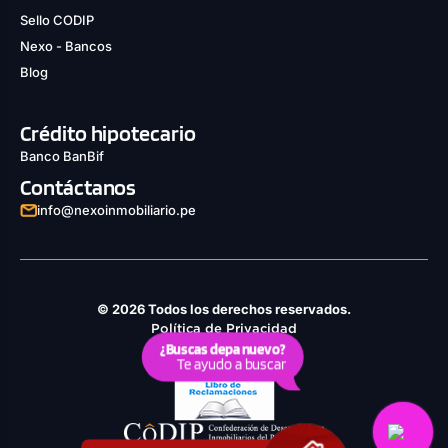
Sello CODIP
Nexo - Bancos
Blog
Crédito hipotecario
Banco BanBif
Contáctanos
info@nexoinmobiliario.pe
© 2026 Todos los derechos reservados.
Política de Privacidad
¿Buscas depa nuevo?
Derechos ARCO
Te ayudo a buscar
Política de Cookies