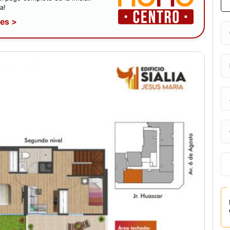
a!
nes >