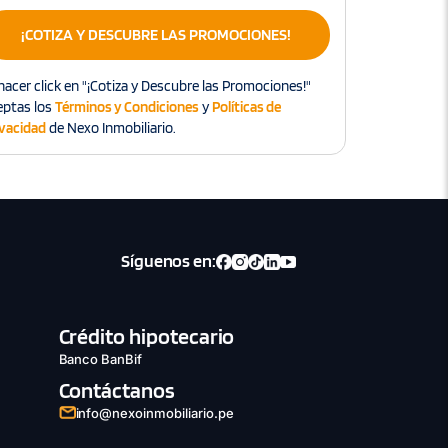
¡COTIZA Y DESCUBRE LAS PROMOCIONES!
hacer click en "¡Cotiza y Descubre las Promociones!"
eptas los
Términos y Condiciones
y
Políticas de
ivacidad
de Nexo Inmobiliario.
Síguenos en:
Crédito hipotecario
Banco BanBif
Contáctanos
info@nexoinmobiliario.pe