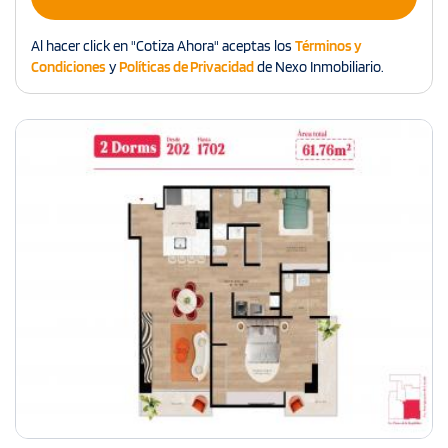
Al hacer click en "Cotiza Ahora" aceptas los
Términos y
Condiciones
y
Políticas de Privacidad
de Nexo Inmobiliario.