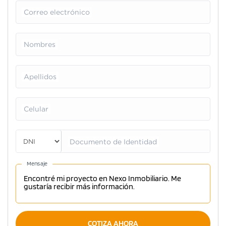
Correo electrónico
Nombres
Apellidos
Celular
Documento de Identidad
Mensaje
COTIZA AHORA