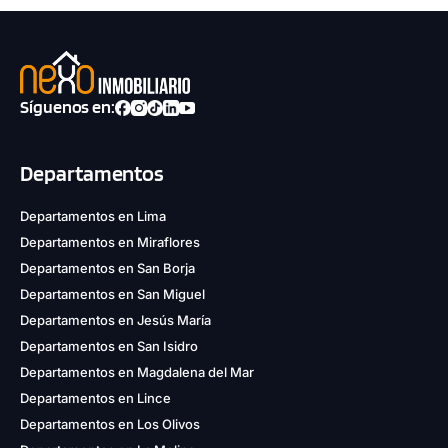
Síguenos en:
Departamentos
Departamentos en Lima
Departamentos en Miraflores
Departamentos en San Borja
Departamentos en San Miguel
Departamentos en Jesús María
Departamentos en San Isidro
Departamentos en Magdalena del Mar
Departamentos en Lince
Departamentos en Los Olivos