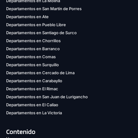
Departamentos en La Molina
Departamentos en San Martín de Porres
Departamentos en Ate
Departamentos en Pueblo Libre
Departamentos en Santiago de Surco
Departamentos en Chorrillos
Departamentos en Barranco
Departamentos en Comas
Departamentos en Surquillo
Departamentos en Cercado de Lima
Departamentos en Carabayllo
Departamentos en El Rimac
Departamentos en San Juan de Lurigancho
Departamentos en El Callao
Departamentos en La Victoria
Contenido