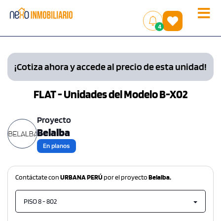
Toggle
(
)
4
naviga
¡Cotiza ahora y accede al precio de esta unidad!
FLAT - Unidades del Modelo B-X02
Proyecto
Belalba
En planos
Contáctate con
URBANA PERÚ
por el proyecto
Belalba.
PISO 8 - 802