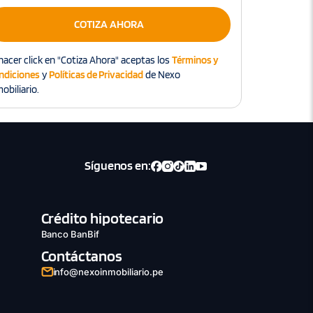
COTIZA AHORA
hacer click en "Cotiza Ahora" aceptas los
Términos y
ndiciones
y
Políticas de Privacidad
de Nexo
obiliario.
Síguenos en:
Crédito hipotecario
Banco BanBif
Contáctanos
info@nexoinmobiliario.pe