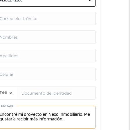
PISO 22 - 2206
Correo electrónico
Nombres
Apellidos
Celular
DNI
Documento de Identidad
Mensaje