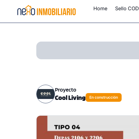
Home
Sello COD
Proyecto
Cool Living
En construcción