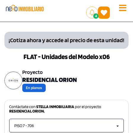
Toggle
(
)
4
naviga
¡Cotiza ahora y accede al precio de esta unidad!
FLAT - Unidades del Modelo x06
Proyecto
RESIDENCIAL ORION
En planos
Contáctate con
STELLA INMOBILIARIA
por el proyecto
RESIDENCIAL ORION.
PISO 7 - 706