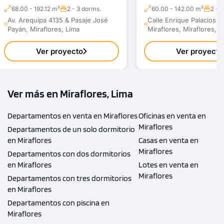
68.00 - 192.12 m²
2 - 3 dorms.
60.00 - 142.00 m²
2 - 
Av. Arequipa 4135 & Pasaje José
Calle Enrique Palacios 8
Payán, Miraflores, Lima
Miraflores, Miraflores, L
Ver proyecto
Ver proyecto
Ver más en Miraflores, Lima
Departamentos en venta en Miraflores
Oficinas en venta en
Miraflores
Departamentos de un solo dormitorio
en Miraflores
Casas en venta en
Miraflores
Departamentos con dos dormitorios
en Miraflores
Lotes en venta en
Miraflores
Departamentos con tres dormitorios
en Miraflores
Departamentos con piscina en
Miraflores