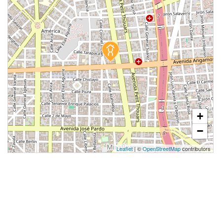
+
−
Leaflet
| ©
OpenStreetMap
contributors