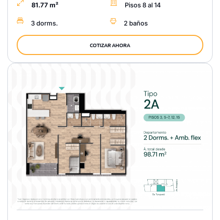
81.77 m²
Pisos 8 al 14
3 dorms.
2 baños
COTIZAR AHORA