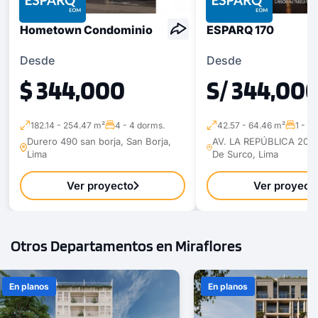
Hometown Condominio
ESPARQ 170
Desde
Desde
$ 344,000
S/ 344,00
182.14 - 254.47 m²
4 - 4 dorms.
42.57 - 64.46 m²
1 - 2
Durero 490 san borja, San Borja,
AV. LA REPÚBLICA 200 ,
Lima
De Surco, Lima
Ver proyecto
Ver proyect
Otros Departamentos en Miraflores
En planos
En planos