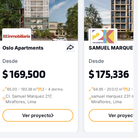
Oslo Apartments
SAMUEL MARQUEZ 
Desde
Desde
$ 169,500
$ 175,336
65.00 - 193.38 m²
2 - 4 dorms.
64.95 - 203.12 m²
2 - 3
Cl. Samuel Márquez 217,
samuel marquez 231 mira
Miraflores, Lima
Miraflores, Lima
Ver proyecto
Ver proyecto