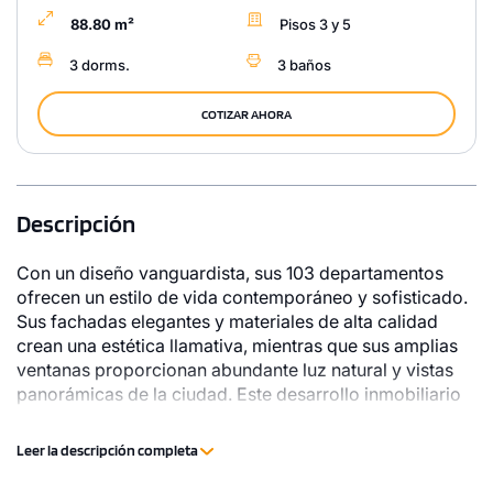
88.80 m²
Pisos 3 y 5
3 dorms.
3 baños
COTIZAR AHORA
Descripción
Con un diseño vanguardista, sus 103 departamentos
ofrecen un estilo de vida contemporáneo y sofisticado.
Sus fachadas elegantes y materiales de alta calidad
crean una estética llamativa, mientras que sus amplias
ventanas proporcionan abundante luz natural y vistas
panorámicas de la ciudad. Este desarrollo inmobiliario
refleja la perfecta combinación entre comodidad y
modernidad, convirtiéndolo en un lugar deseado para
Leer la descripción completa
vivir en la vibrante zona de Miraflores.