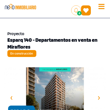
Toggle
(
)
4
naviga
Proyecto
Esparq 140 - Departamentos en venta en
Miraflores
En construcción
‹
›