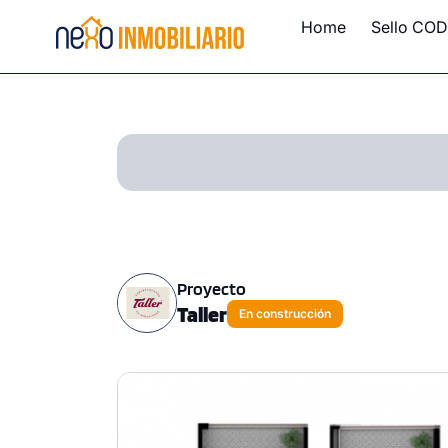
Home
Sello COD
Proyecto
Taller
En construcción