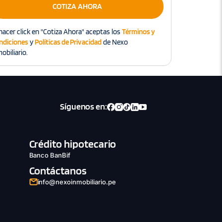
COTIZA AHORA
hacer click en "Cotiza Ahora" aceptas los
Términos y
ndiciones
y
Políticas de Privacidad
de Nexo
obiliario.
Síguenos en:
Crédito hipotecario
Banco BanBif
Contáctanos
info@nexoinmobiliario.pe