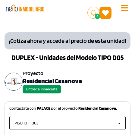
Toggle
(
)
4
naviga
¡Cotiza ahora y accede al precio de esta unidad!
DUPLEX - Unidades del Modelo TIPO D05
Proyecto
Residencial Casanova
Entrega inmediata
Contáctate con
PALACE
por el proyecto
Residencial Casanova.
PISO 10 - 1005