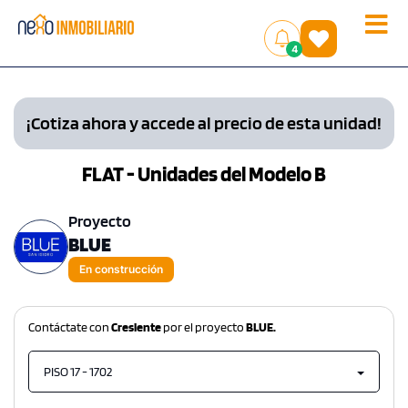
Toggle
(
)
4
naviga
¡Cotiza ahora y accede al precio de esta unidad!
FLAT - Unidades del Modelo B
Proyecto
BLUE
En construcción
Contáctate con
Cresiente
por el proyecto
BLUE.
PISO 17 - 1702