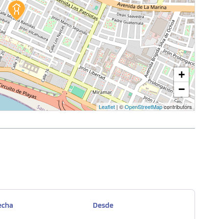
+
−
Leaflet
| ©
OpenStreetMap
contributors
echa
Desde