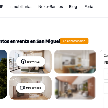
IP
Inmobiliarias
Nexo-Bancos
Blog
Feria
ntos en venta en San Miguel
En construcción
Co
Tour virtual
IN
Mira el video