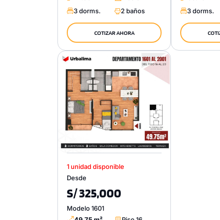
3 dorms.
2 baños
3 dorms.
COTIZAR AHORA
COTI
1 unidad disponible
Desde
S/ 325,000
Modelo 1601
49.75 m²
Piso 16