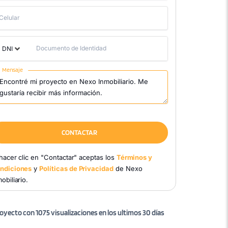
Celular
Documento de Identidad
DNI
Mensaje
CONTACTAR
 hacer clic en "Contactar" aceptas los
Términos y
ndiciones
y
Políticas de Privacidad
de Nexo
obiliario.
oyecto con 1075 visualizaciones en los ultimos 30 días