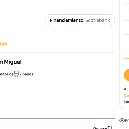
Financiamiento:
Scotiabank
apa
an Miguel
mitorios
2 baños
Al
Co
Inm
Pr
Ordenar