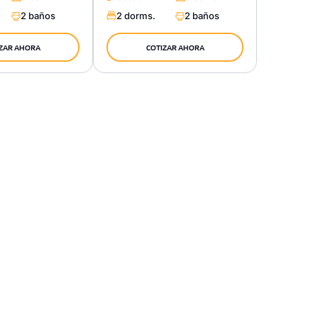
2 baños
2 dorms.
2 baños
ZAR AHORA
COTIZAR AHORA