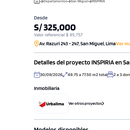
Departamentos
San Miguel
INSPIRIA
Desde
S/ 325,000
Valor referencial $ 95,757
Av. Razuri 243 - 247, San Miguel, Lima
Ver m
Detalles del proyecto INSPIRIA en S
30/09/2026
49.75 a 77.50 m2 total
2 a 3 dor
Inmobiliaria
Ver otros proyectos
Modelos disponibles