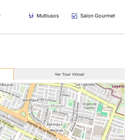
ario
a
r
Multiusos
Salon Gourmet
a
,
unge
 la
apa
.
Ver Tour Virtual