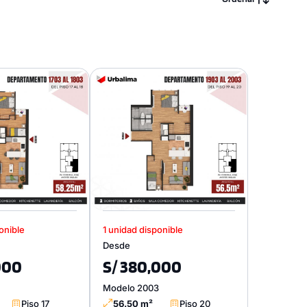
onible
1 unidad disponible
Desde
000
S/ 380,000
Modelo 2003
Piso 17
56.50 m²
Piso 20