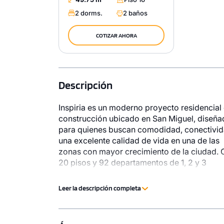
2 dorms.
2 baños
COTIZAR AHORA
Descripción
Inspiria es un moderno proyecto residencial
construcción ubicado en San Miguel, diseñ
para quienes buscan comodidad, conectivid
una excelente calidad de vida en una de las
zonas con mayor crecimiento de la ciudad.
20 pisos y 92 departamentos de 1, 2 y 3
dormitorios, Inspiria ofrece espacios funcio
y contemporáneos ideales para vivir o inverti
Leer la descripción completa
Su estratégica ubicación permite estar cerc
avenidas principales, parques, restaurantes,
universidades, centros comerciales y mucho