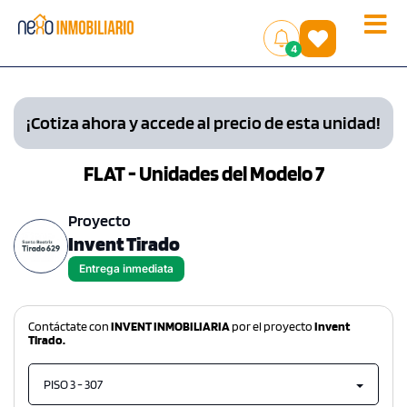
Toggle
(
)
4
naviga
¡Cotiza ahora y accede al precio de esta unidad!
FLAT - Unidades del Modelo 7
Proyecto
Invent Tirado
Entrega inmediata
Contáctate con
INVENT INMOBILIARIA
por el proyecto
Invent
Tirado.
PISO 3 - 307