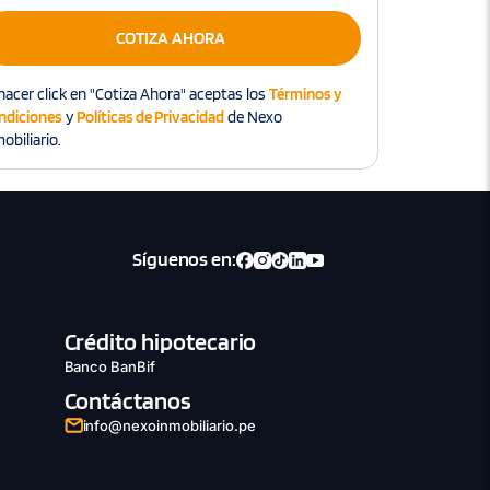
COTIZA AHORA
hacer click en "Cotiza Ahora" aceptas los
Términos y
ndiciones
y
Políticas de Privacidad
de Nexo
obiliario.
Síguenos en:
Crédito hipotecario
Banco BanBif
Contáctanos
info@nexoinmobiliario.pe