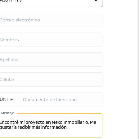
PISO 11 - 1115
Correo electrónico
Nombres
Apellidos
Celular
DNI
Documento de Identidad
Mensaje