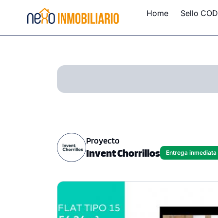
Home
Sello COD
Proyecto
Invent Chorrillos
Entrega inmediata