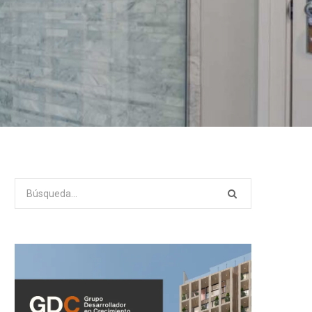
Search
for: