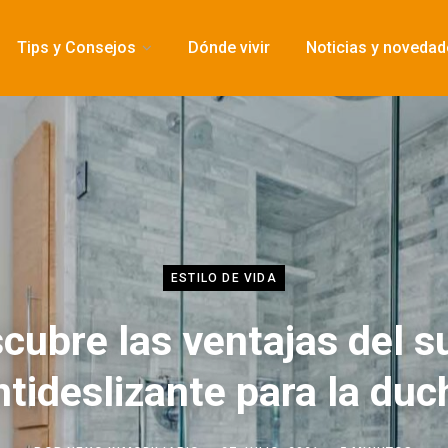
Tips y Consejos
Dónde vivir
Noticias y noveda
ESTILO DE VIDA
cubre las ventajas del s
ntideslizante para la duc