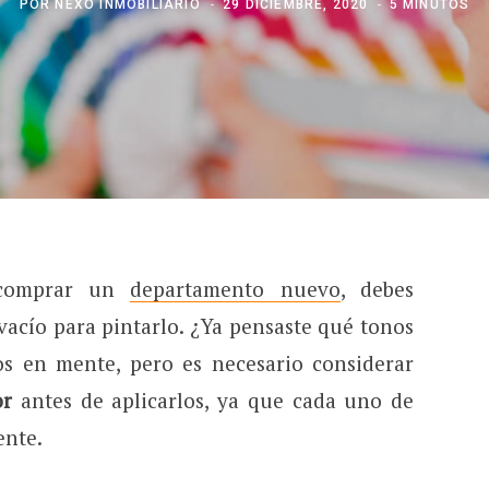
POR
NEXO INMOBILIARIO
29 DICIEMBRE, 2020
5 MINUTOS
 comprar un
departamento nuevo
, debes
acío para pintarlo. ¿Ya pensaste qué tonos
os en mente, pero es necesario considerar
or
antes de aplicarlos, ya que cada uno de
ente.