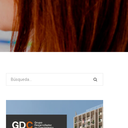
Search
for: