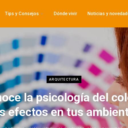
Tips y Consejos
Dónde vivir
Noticias y noveda
ARQUITECTURA
oce la psicología del col
s efectos en tus ambien