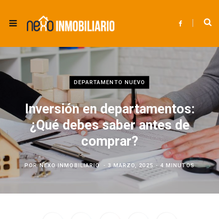
F
a
c
e
b
o
o
k
DEPARTAMENTO NUEVO
Inversión en departamentos:
¿Qué debes saber antes de
comprar?
POR
NEXO INMOBILIARIO
3 MARZO, 2025
4 MINUTOS