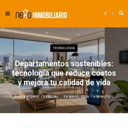
F
a
c
e
b
o
o
k
TECNOLOGÍA
Departamentos sostenibles:
tecnología que reduce costos
y mejora tu calidad de vida
POR
ANTONIO CARBAJAL
29 MAYO, 2026
6 MINUTOS