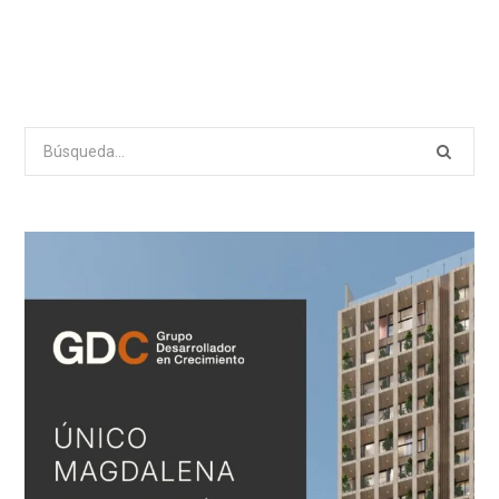
Search
for: