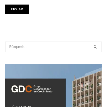
Search
for: