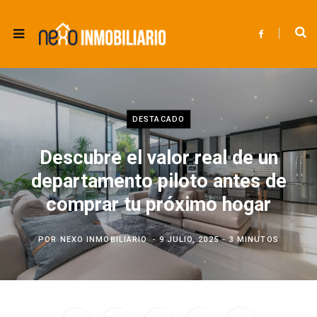
F
a
c
e
b
o
o
k
DESTACADO
Descubre el valor real de un
departamento piloto antes de
comprar tu próximo hogar
POR
NEXO INMOBILIARIO
9 JULIO, 2025
3 MINUTOS