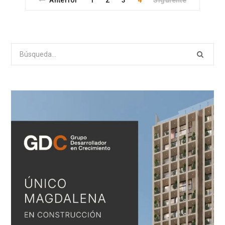
Anterior
1
2
3
4
Siguiente
Search
for: