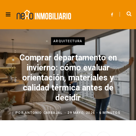
F
a
c
e
b
o
o
ARQUITECTURA
k
Comprar departamento en
invierno: cómo evaluar
orientación, materiales y
calidad térmica antes de
decidir
POR
ANTONIO CARBAJAL
29 MAYO, 2026
6 MINUTOS