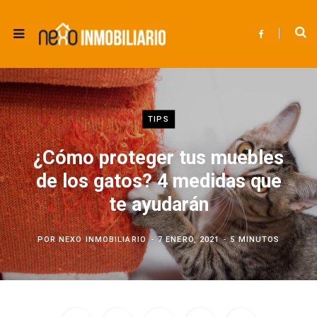
F
a
c
e
b
o
o
k
TIPS
¿Cómo proteger tus muebles
de los gatos? 4 medidas que
te ayudarán
POR
NEXO INMOBILIARIO
7 ENERO, 2021
5 MINUTOS